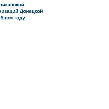
ликанской
низаций Донецкой
ебном году