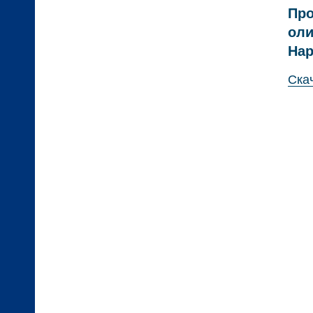
Про
оли
Нар
Ска