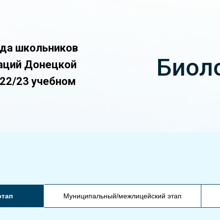
ада школьников
Биол
аций Донецкой
022/23 учебном
этап
Муниципальный/межлицейский этап