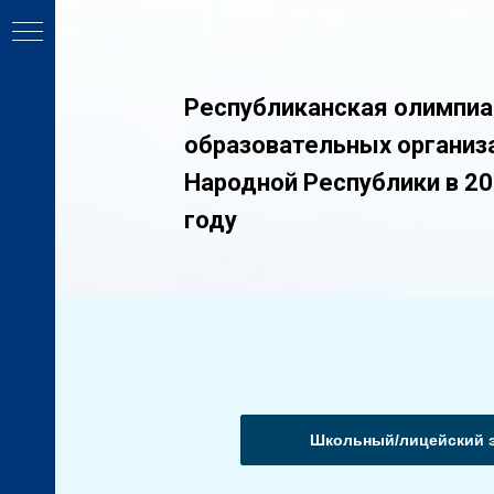
Республиканская олимпи
образовательных организ
Народной Республики в 2
году
Ь
КТЫ
Школьный/лицейский 
ОГОВ