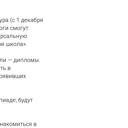
ра (с 1 декабря
гоги смогут
ерсальную
оя школа».
ели — дипломы.
ть в
роявивших
пиаде, будут
накомиться в