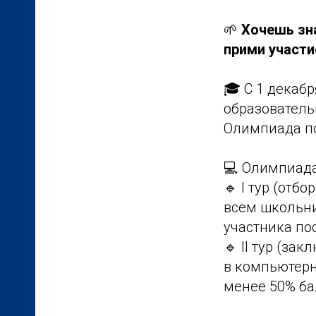
🌱
Хочешь зна
прими участи
🎓 С 1 декабр
образователь
Олимпиада по
💻 Олимпиада
🔹 I тур (отб
всем школьни
участника по
🔹 II тур (за
в компьютерн
менее 50% ба