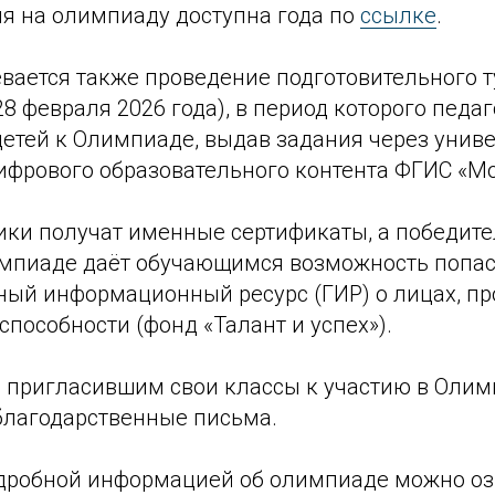
ия на олимпиаду доступна года по
ссылке
.
вается также проведение подготовительного ту
28 февраля 2026 года), в период которого педа
детей к Олимпиаде, выдав задания через унив
ифрового образовательного контента ФГИС «М
ники получат именные сертификаты, а победит
мпиаде даёт обучающимся возможность попас
ный информационный ресурс (ГИР) о лицах, п
пособности (фонд «Талант и успех»).
, пригласившим свои классы к участию в Олим
лагодарственные письма.
одробной информацией об олимпиаде можно оз