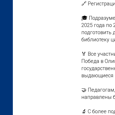
🔗 Регистрац
🎓 Подразуме
2025 года по 
подготовить 
библиотеку ц
🏅 Все участ
Победа в Оли
государствен
выдающиеся с
🤝 Педагогам
направлены б
🔬 С более п