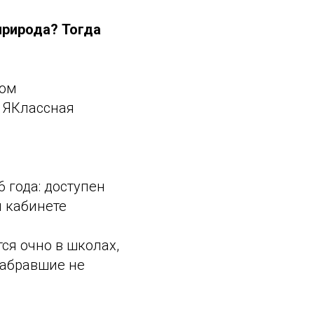
природа? Тогда
вом
я ЯКлассная
6 года: доступен
м кабинете
тся очно в школах,
набравшие не