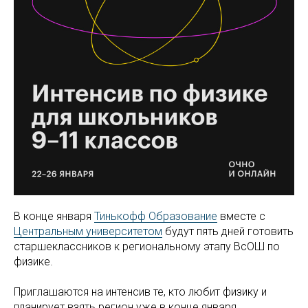
В конце января
Тинькофф Образование
вместе с
Центральным университетом
будут пять дней готовить
старшеклассников к региональному этапу ВсОШ по
физике.
Приглашаются на интенсив те, кто любит физику и
планирует взять регион уже в конце января.