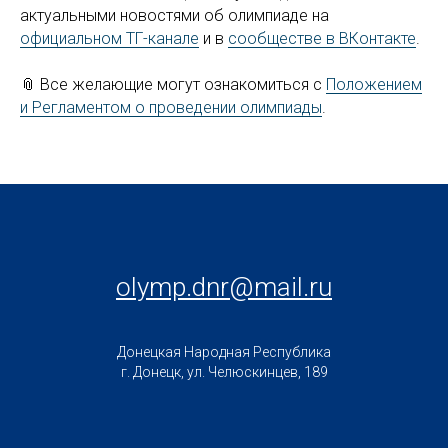
актуальными новостями об олимпиаде на
официальном ТГ-канале
и в
сообществе в ВКонтакте
.
📎 Все желающие могут ознакомиться с
Положением
и Регламентом о проведении олимпиады
.
olymp.dnr@mail.ru
Донецкая Народная Республика
г. Донецк, ул. Челюскинцев, 189