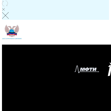
Главная
Образовательный центр
"Сириус"
ВсОШ
Республиканская олимпиада