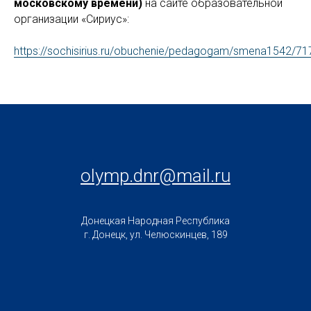
московскому времени)
на сайте образовательной
организации «Сириус»:
https://sochisirius.ru/obuchenie/pedagogam/smena1542/71
olymp.dnr@mail.ru
Донецкая Народная Республика
г. Донецк, ул. Челюскинцев, 189