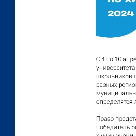
С 4 по 10 апр
университета
школьников п
разных регио
муниципально
определятся 
Право предст
победитель р
химии учени