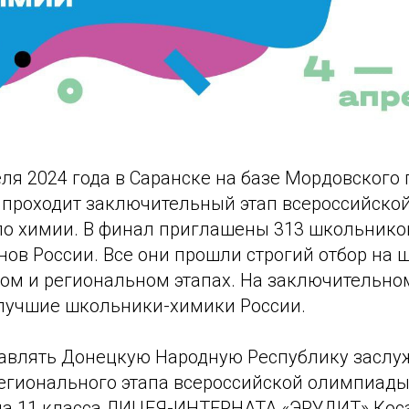
еля 2024 года в Саранске на базе Мордовского
 проходит заключительный этап всероссийск
о химии. В финал приглашены 313 школьников
нов России. Все они прошли строгий отбор на 
м и региональном этапах. На заключительном
лучшие школьники-химики России.
авлять Донецкую Народную Республику заслу
егионального этапа всероссийской олимпиад
ца 11 класса ЛИЦЕЯ-ИНТЕРНАТА «ЭРУДИТ» Кос