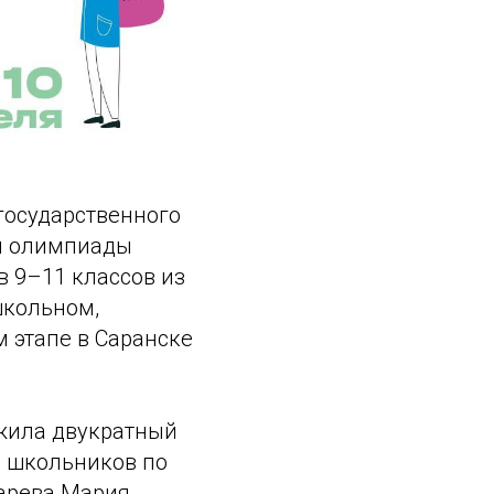
 государственного
ой олимпиады
 9–11 классов из
школьном,
 этапе в Саранске
жила двукратный
ы школьников по
арева Мария.