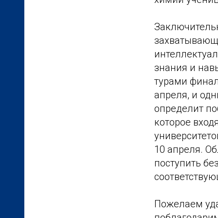
Заключитель
захватывающи
интеллектуа
знания и нав
турами финаль
апреля, и од
определит по
которое вход
университето
10 апреля. О
поступить бе
соответствую
Пожелаем уда
поблагодарим