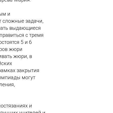
ым и
т сложные задачи,
вать выдающиеся
правиться с тремя
стоятся 5 и 6
уров жюри
ивать жюри, в
йских
 рамках закрытия
лимпиады могут
ления,
состязаниях и
 лучших учителей и