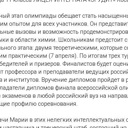
ный этап олимпиады обещает стать насыщенн
м опытом для всех участников. Он представи
льные вызовы и возможность продемонстриро
ыки в области химии. Школьникам предстоит с
ного этапа: двумя теоретическими, которые со
ним практическим (7 апреля). По итогам трех т
бедителей и призеров. Финалистов будет оцен
ят профессора и преподаватели ведущих росси
в и институтов. Вручение дипломов пройдет в
бладатели дипломов финала всероссийской о
з экзаменов в любой российский вуз на направ
щие профилю соревнования.
чи Марии в этих нелегких интеллектуальных 
 наставника и тренерский штаб, состоящий из