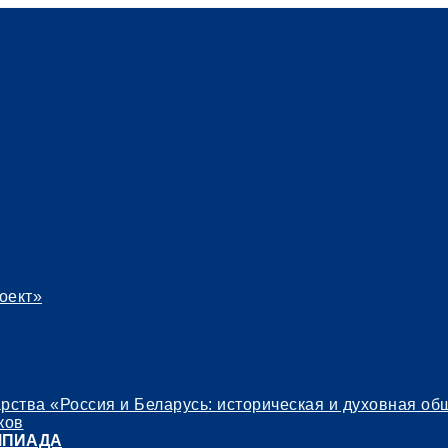
оект»
ства «Россия и Беларусь: историческая и духовная об
ков
МПИАДА