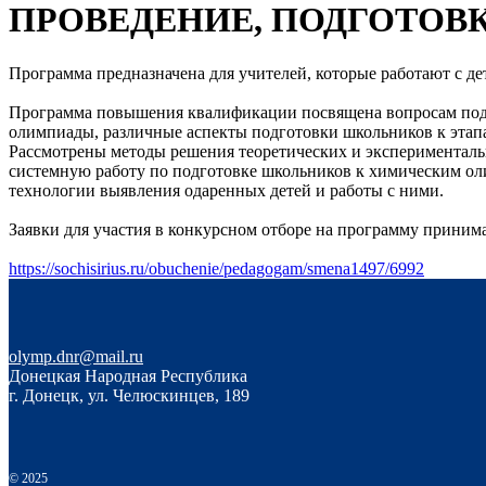
ПРОВЕДЕНИЕ, ПОДГОТОВ
Программа предназначена для учителей, которые работают с д
Программа повышения квалификации посвящена вопросам подг
олимпиады, различные аспекты подготовки школьников к этапа
Рассмотрены методы решения теоретических и эксперименталь
системную работу по подготовке школьников к химическим ол
технологии выявления одаренных детей и работы с ними.
Заявки для участия в конкурсном отборе на программу прини
https://sochisirius.ru/obuchenie/pedagogam/smena1497/6992
olymp.dnr@mail.ru
Донецкая Народная Республика
г. Донецк, ул. Челюскинцев, 189
© 2025